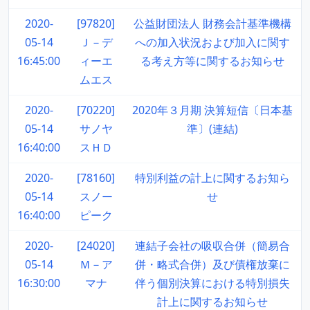
2020-
[97820]
公益財団法人 財務会計基準機構
05-14
Ｊ－デ
への加入状況および加入に関す
16:45:00
ィーエ
る考え方等に関するお知らせ
ムエス
2020-
[70220]
2020年３月期 決算短信〔日本基
05-14
サノヤ
準〕(連結)
16:40:00
スＨＤ
2020-
[78160]
特別利益の計上に関するお知ら
05-14
スノー
せ
16:40:00
ピーク
2020-
[24020]
連結子会社の吸収合併（簡易合
05-14
Ｍ－ア
併・略式合併）及び債権放棄に
16:30:00
マナ
伴う個別決算における特別損失
計上に関するお知らせ