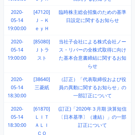
2020-
[47120]
臨時株主総会招集のための基準
05-14
Ｊ－Ｋ
日設定に関するお知らせ
19:00:00
ｅｙＨ
2020-
[85080]
当社子会社による株式会社ノー
05-14
Ｊトラ
ス・リバーの全株式取得に向け
19:00:00
スト
た基本合意書締結に関するお知
らせ
2020-
[38640]
（訂正）「代表取締役および役
05-14
三菱紙
員の異動に関するお知らせ」の
18:30:00
一部訂正について
2020-
[61870]
(訂正)「2020年３月期 決算短信
05-14
ＬＩＴ
〔日本基準〕（連結）」の一部
18:30:00
ＡＬＩ
訂正について
ＣＯ