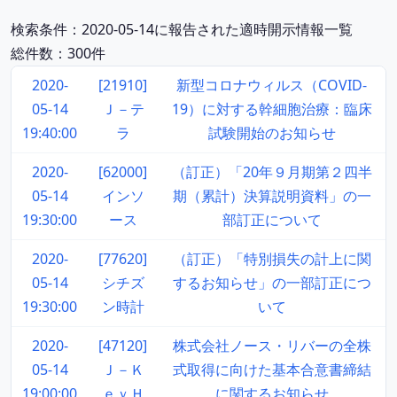
検索条件：2020-05-14に報告された適時開示情報一覧
総件数：300件
2020-
[21910]
新型コロナウィルス（COVID-
05-14
Ｊ－テ
19）に対する幹細胞治療：臨床
19:40:00
ラ
試験開始のお知らせ
2020-
[62000]
（訂正）「20年９月期第２四半
05-14
インソ
期（累計）決算説明資料」の一
19:30:00
ース
部訂正について
2020-
[77620]
（訂正）「特別損失の計上に関
05-14
シチズ
するお知らせ」の一部訂正につ
19:30:00
ン時計
いて
2020-
[47120]
株式会社ノース・リバーの全株
05-14
Ｊ－Ｋ
式取得に向けた基本合意書締結
19:00:00
ｅｙＨ
に関するお知らせ