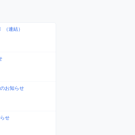
準〕（連結）
せ
のお知らせ
らせ