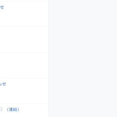
せ
らせ
準〕（連結）