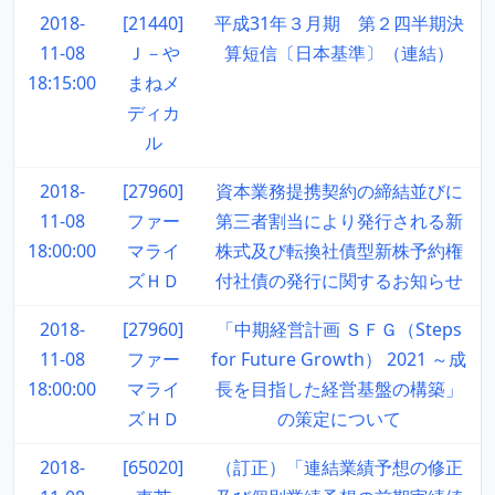
2018-
[21440]
平成31年３月期 第２四半期決
11-08
Ｊ－や
算短信〔日本基準〕（連結）
18:15:00
まねメ
ディカ
ル
2018-
[27960]
資本業務提携契約の締結並びに
11-08
ファー
第三者割当により発行される新
18:00:00
マライ
株式及び転換社債型新株予約権
ズＨＤ
付社債の発行に関するお知らせ
2018-
[27960]
「中期経営計画 ＳＦＧ（Steps
11-08
ファー
for Future Growth） 2021 ～成
18:00:00
マライ
長を目指した経営基盤の構築」
ズＨＤ
の策定について
2018-
[65020]
（訂正）「連結業績予想の修正