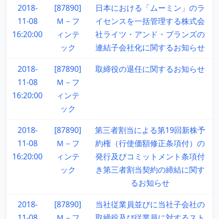
2018-
[87890]
日本における「ムーミン」のラ
11-08
Ｍ－フ
イセンスを一括管理する株式会
16:20:00
ィンテ
社ライツ・アンド・ブランズの
ック
連結子会社化に関するお知らせ
2018-
[87890]
取締役の退任に関するお知らせ
11-08
Ｍ－フ
16:20:00
ィンテ
ック
2018-
[87890]
第三者割当による第19回新株予
11-08
Ｍ－フ
約権（行使価額修正条項付）の
16:20:00
ィンテ
発行及びコミットメント条項付
ック
き第三者割当契約の締結に関す
るお知らせ
2018-
[87890]
当社従業員並びに当社子会社の
11-08
Ｍ－フ
取締役及び従業員に対するスト