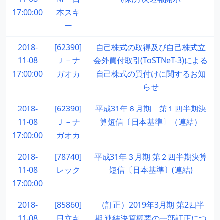
17:00:00
本スキ
ー
2018-
[62390]
自己株式の取得及び自己株式立
11-08
Ｊ－ナ
会外買付取引(ToSTNeT-3)による
17:00:00
ガオカ
自己株式の買付けに関するお知
らせ
2018-
[62390]
平成31年６月期 第１四半期決
11-08
Ｊ－ナ
算短信〔日本基準〕（連結）
17:00:00
ガオカ
2018-
[78740]
平成31年３月期 第２四半期決算
11-08
レック
短信〔日本基準〕(連結)
17:00:00
2018-
[85860]
（訂正）2019年3月期 第2四半
11-08
日立キ
期 連結決算概要の一部訂正につ