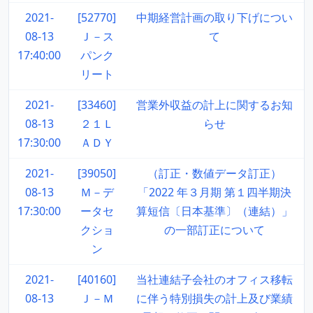
2021-
[52770]
中期経営計画の取り下げについ
08-13
Ｊ－ス
て
17:40:00
パンク
リート
2021-
[33460]
営業外収益の計上に関するお知
08-13
２１Ｌ
らせ
17:30:00
ＡＤＹ
2021-
[39050]
（訂正・数値データ訂正）
08-13
Ｍ－デ
「2022 年３月期 第１四半期決
17:30:00
ータセ
算短信〔日本基準〕（連結）」
クショ
の一部訂正について
ン
2021-
[40160]
当社連結子会社のオフィス移転
08-13
Ｊ－Ｍ
に伴う特別損失の計上及び業績