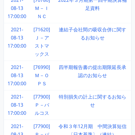
2021-
[70780]
2022年３月期第一四半期決算補
08-13
Ｍ－Ｉ
足資料
17:00:00
ＮＣ
2021-
[71620]
連結子会社間の吸収合併に関す
08-13
Ｊ－ア
るお知らせ
17:00:00
ストマ
ックス
2021-
[76990]
四半期報告書の提出期限延長承
08-13
Ｍ－Ｏ
認のお知らせ
17:00:00
ＰＳ
2021-
[77900]
特別損失の計上に関するお知ら
08-13
Ｐ－バ
せ
17:00:00
ルコス
2021-
[77900]
令和３年12月期 中間決算短信
08-13
Ｐ－バ
〔日本基準〕（連結）