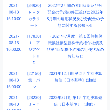
2021-
[34920]
2022年2月期の運用状況及び分
08-13
Ｒ－タ
配金の予想の修正並びに2022年
16:10:00
カラリ
8月期の運用状況及び分配金の予
ート
想に関するお知らせ
2021-
[17830]
（2021年7月度）第１回無担保
08-13
Ｊ－ア
転換社債型新株予約権付社債及
16:00:00
ジアゲ
び第4回新株予約権の行使状況の
ートＨ
お知らせ
Ｄ
2021-
[22150]
2021年12月期 第２四半期決算
08-13
第一パ
短信〔日本基準〕(連結)
16:00:00
ン
2021-
[23230]
2022年3月期 第1四半期決算短
08-13
Ｊ－ｆ
信〔日本基準〕（連結）