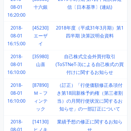
08-01
十六銀
信〔日本基準〕(連結)
16:20:00
2018-
[45230]
2018年度（平成31年3月期）第1
08-01
エーザ
四半期 決算説明会資料
16:15:00
イ
2018-
[35980]
自己株式立会外買付取引
08-01
山喜
(ToSTNeT-3)による自己株式の買
16:10:00
付けに関するお知らせ
2018-
[87890]
（訂正）「行使価額修正条項付
08-01
Ｍ－フ
き第18回新株予約権（第三者割
16:10:00
ィンテ
当）の月間行使状況に関するお
ック
知らせ」の一部訂正について
2018-
[14130]
業績予想の修正に関するお知ら
08-01
ヒノキ
せ