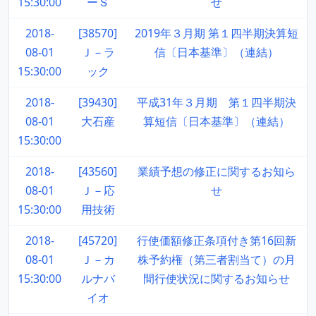
15:30:00
ーＳ
せ
2018-
[38570]
2019年３月期 第１四半期決算短
08-01
Ｊ－ラ
信〔日本基準〕（連結）
15:30:00
ック
2018-
[39430]
平成31年３月期 第１四半期決
08-01
大石産
算短信〔日本基準〕（連結）
15:30:00
2018-
[43560]
業績予想の修正に関するお知ら
08-01
Ｊ－応
せ
15:30:00
用技術
2018-
[45720]
行使価額修正条項付き第16回新
08-01
Ｊ－カ
株予約権（第三者割当て）の月
15:30:00
ルナバ
間行使状況に関するお知らせ
イオ