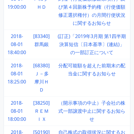
19:00:00
ＨＤ
び第４回新株予約権（行使価額
修正選択権付）の月間行使状況
に関するお知らせ
2018-
[83340]
(訂正)「2019年3月期 第1四半期
08-01
群馬銀
決算短信〔日本基準〕(連結)」
18:40:00
の一部訂正について
2018-
[68380]
分配可能額を超えた前期末の配
08-01
Ｊ－多
当金に関するお知らせ
18:25:00
摩川Ｈ
Ｄ
2018-
[38250]
（開示事項の中止）子会社の株
08-01
ＲＥＭ
式一部譲渡中止に関するお知ら
18:00:00
ＩＸ
せ
2018-
[50190]
自己株式の取得状況に関するお