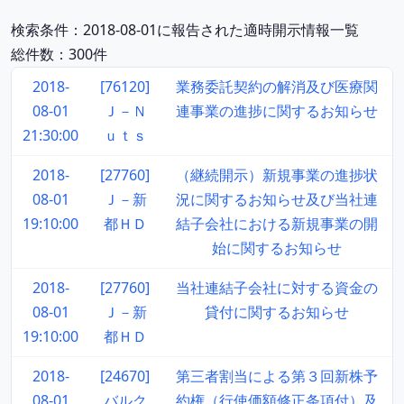
検索条件：2018-08-01に報告された適時開示情報一覧
総件数：300件
2018-
[76120]
業務委託契約の解消及び医療関
08-01
Ｊ－Ｎ
連事業の進捗に関するお知らせ
21:30:00
ｕｔｓ
2018-
[27760]
（継続開示）新規事業の進捗状
08-01
Ｊ－新
況に関するお知らせ及び当社連
19:10:00
都ＨＤ
結子会社における新規事業の開
始に関するお知らせ
2018-
[27760]
当社連結子会社に対する資金の
08-01
Ｊ－新
貸付に関するお知らせ
19:10:00
都ＨＤ
2018-
[24670]
第三者割当による第３回新株予
08-01
バルク
約権（行使価額修正条項付）及