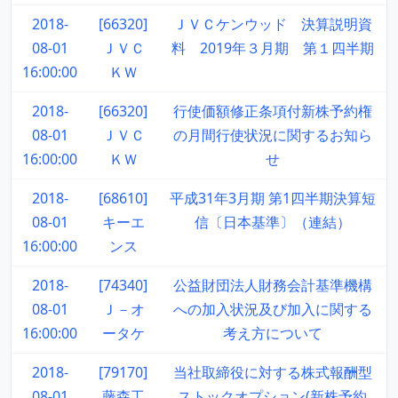
2018-
[66320]
ＪＶＣケンウッド 決算説明資
08-01
ＪＶＣ
料 2019年３月期 第１四半期
16:00:00
ＫＷ
2018-
[66320]
行使価額修正条項付新株予約権
08-01
ＪＶＣ
の月間行使状況に関するお知ら
16:00:00
ＫＷ
せ
2018-
[68610]
平成31年3月期 第1四半期決算短
08-01
キーエ
信〔日本基準〕（連結）
16:00:00
ンス
2018-
[74340]
公益財団法人財務会計基準機構
08-01
Ｊ－オ
への加入状況及び加入に関する
16:00:00
ータケ
考え方について
2018-
[79170]
当社取締役に対する株式報酬型
08-01
藤森工
ストックオプション(新株予約