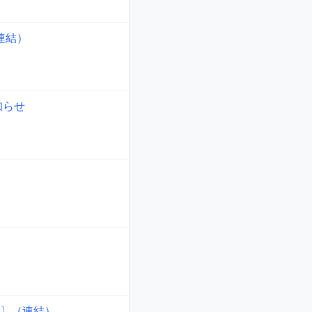
連結）
知らせ
準〕（連結）