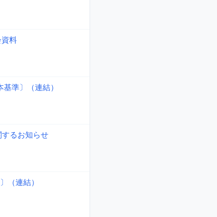
会資料
日本基準〕（連結）
関するお知らせ
準〕（連結）