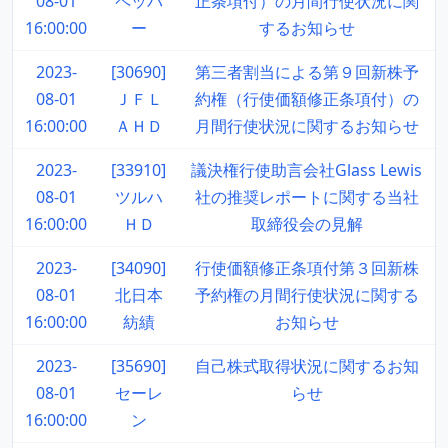
08-01
ペッパ
正条項付）の月間行使状況に関
16:00:00
ー
するお知らせ
2023-
[30690]
第三者割当による第９回新株予
08-01
ＪＦＬ
約権（行使価額修正条項付）の
16:00:00
ＡＨＤ
月間行使状況に関するお知らせ
2023-
[33910]
議決権行使助言会社Glass Lewis
08-01
ツルハ
社の推奨レポートに関する当社
16:00:00
ＨＤ
取締役会の見解
2023-
[34090]
行使価額修正条項付第３回新株
08-01
北日本
予約権の月間行使状況に関する
16:00:00
紡績
お知らせ
2023-
[35690]
自己株式取得状況に関するお知
08-01
セーレ
らせ
16:00:00
ン