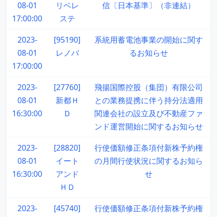
08-01
リベレ
信〔日本基準〕（非連結）
17:00:00
ステ
2023-
[95190]
系統用蓄電池事業の開始に関す
08-01
レノバ
るお知らせ
17:00:00
2023-
[27760]
飛揚国際控股（集団）有限公司
08-01
新都Ｈ
との業務提携に伴う持分法適用
16:30:00
Ｄ
関連会社の設立及び不動産ファ
ンド運営開始に関するお知らせ
2023-
[28820]
行使価額修正条項付新株予約権
08-01
イート
の月間行使状況に関するお知ら
16:30:00
アンド
せ
ＨＤ
2023-
[45740]
行使価額修正条項付新株予約権