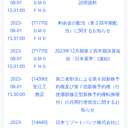
08-01
ＧＭＯ
説明資料
15:31:00
ＦＨＤ
2023-
[71770]
剰余金の配当（第２四半期配
08-01
ＧＭＯ
当）に関するお知らせ
15:31:00
ＦＨＤ
2023-
[71770]
2023年12月期第２四半期決算短
08-01
ＧＭＯ
信〔日本基準〕(連結)
15:31:00
ＦＨＤ
2023-
[14390]
第三者割当による第６回新株予
08-01
安江工
約権及び第７回新株予約権（行
15:30:00
務店
使価額修正型新株予約権転換権
付）の月間行使状況に関するお
知らせ
2023-
[14440]
日本リゾートバンク株式会社に