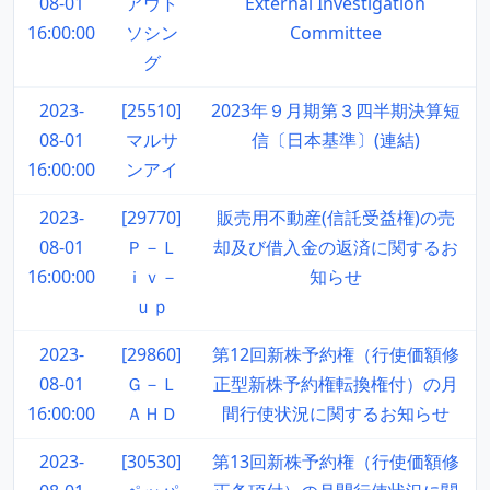
08-01
アウト
External Investigation
16:00:00
ソシン
Committee
グ
2023-
[25510]
2023年９月期第３四半期決算短
08-01
マルサ
信〔日本基準〕(連結)
16:00:00
ンアイ
2023-
[29770]
販売用不動産(信託受益権)の売
08-01
Ｐ－Ｌ
却及び借入金の返済に関するお
16:00:00
ｉｖ－
知らせ
ｕｐ
2023-
[29860]
第12回新株予約権（行使価額修
08-01
Ｇ－Ｌ
正型新株予約権転換権付）の月
16:00:00
ＡＨＤ
間行使状況に関するお知らせ
2023-
[30530]
第13回新株予約権（行使価額修